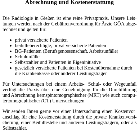
Abrechnung und Kostenerstattung
Die Radio­lo­gie in Gie­ßen ist eine rei­ne Pri­vat­pra­xis. Unse­re Leis­
tun­gen wer­den nach der Gebüh­ren­ver­ord­nung für Ärz­te GÖA abge­
rech­net und gel­ten für:
pri­vat ver­si­cher­te Pati­en­ten
bei­hil­fe­be­rech­tig­te, pri­vat ver­si­cher­te Pati­en­ten
BG-Pati­en­­ten (Berufs­ge­nos­sen­schaft, Arbeits­un­fäl­le)
Schul­un­fäl­le
Selbst­zah­ler und Pati­en­ten in Eigen­in­itia­ti­ve
gesetz­lich ver­si­cher­te Pati­en­ten bei Kos­ten­über­nah­me durch
die Kran­ken­kas­se oder ande­rer Leis­tungs­trä­ger
Für Unter­su­chun­gen bei einem Arbeits‑, Schul- oder Wege­un­fall
ver­fügt die Pra­xis über eine Geneh­mi­gung für die Durch­füh­rung
und Abrech­nung kern­spin­to­mo­gra­phi­scher (MRT) wie auch com­pu­
ter­to­mo­gra­phi­scher (CT) Unter­su­chun­gen.
Wir sen­den Ihnen ger­ne vor einer Unter­su­chung einen Kos­ten­vor­
anschlag für eine Kos­ten­er­stat­tung durch die pri­va­te Kran­ken­ver­si­
che­rung, einer Bei­hil­fe­stel­le und ande­ren Leis­tungs­trä­gern, oder als
Selbst­zah­ler.