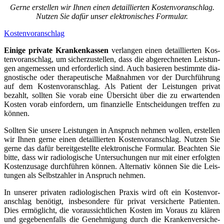
Ger­ne erstel­len wir Ihnen einen detail­lier­ten Kos­ten­vor­anschlag.
Nut­zen Sie dafür unser elek­tro­ni­sches For­mu­lar.
Kos­ten­vor­anschlag
Eini­ge pri­va­te Kran­ken­kas­sen
ver­lan­gen einen detail­lier­ten Kos­
ten­vor­anschlag, um sicher­zu­stel­len, dass die abge­rech­ne­ten Leis­tun­
gen ange­mes­sen und erfor­der­lich sind. Auch basie­ren bestimm­te dia­
gnos­ti­sche oder the­ra­peu­ti­sche Maß­nah­men vor der Durch­füh­rung
auf dem Kos­ten­vor­anschlag. Als Pati­ent der Leis­tun­gen pri­vat
bezahlt, soll­ten Sie vor­ab eine Über­sicht über die zu erwar­ten­den
Kos­ten vor­ab ein­for­dern, um finan­zi­el­le Ent­schei­dun­gen tref­fen zu
kön­nen.
Soll­ten Sie unse­re Leis­tun­gen in Anspruch neh­men wol­len, erstel­len
wir Ihnen ger­ne einen detail­lier­ten Kos­ten­vor­anschlag. Nut­zen Sie
ger­ne das dafür bereit­ge­stell­te elek­tro­ni­sche For­mu­lar. Beach­ten Sie
bit­te, dass wir radio­lo­gi­sche Unter­su­chun­gen nur mit einer erfolg­ten
Kos­ten­zu­sa­ge durch­füh­ren kön­nen. Alter­na­tiv kön­nen Sie die Leis­
tun­gen als Selbst­zah­ler in Anspruch neh­men.
In unse­rer pri­va­ten radio­lo­gi­schen Pra­xis wird oft ein Kos­ten­vor­
anschlag benö­tigt, ins­be­son­de­re für pri­vat ver­si­cher­te Pati­en­ten.
Dies ermög­licht, die vor­aus­sicht­li­chen Kos­ten im Vor­aus zu klä­ren
und gege­be­nen­falls die Geneh­mi­gung durch die Kran­ken­ver­si­che­