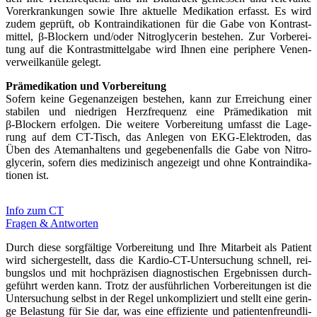
Vor­er­kran­kun­gen sowie Ihre aktu­el­le Medi­ka­ti­on erfasst. Es wird
zudem geprüft, ob Kon­tra­in­di­ka­tio­nen für die Gabe von Kon­trast­
mit­tel, β‑Blockern und/oder Nitro­gly­ce­rin bestehen. Zur Vor­be­rei­
tung auf die Kon­trast­mit­tel­ga­be wird Ihnen eine peri­phe­re Venen­
ver­weil­ka­nü­le gelegt.
Prä­me­di­ka­ti­on und Vor­be­rei­tung
Sofern kei­ne Gegen­an­zei­gen bestehen, kann zur Errei­chung einer
sta­bi­len und nied­ri­gen Herz­fre­quenz eine Prä­me­di­ka­ti­on mit
β‑Blockern erfol­gen. Die wei­te­re Vor­be­rei­tung umfasst die Lage­
rung auf dem CT-Tisch, das Anle­gen von EKG-Elek­­tro­­den, das
Üben des Atem­an­hal­tens und gege­be­nen­falls die Gabe von Nitro­
gly­ce­rin, sofern dies medi­zi­nisch ange­zeigt und ohne Kon­tra­in­di­ka­
tio­nen ist.
Info zum CT
Fra­gen & Ant­wor­ten
Durch die­se sorg­fäl­ti­ge Vor­be­rei­tung und Ihre Mit­ar­beit als Pati­ent
wird sicher­ge­stellt, dass die Kar­­dio-CT-Unter­­su­chung schnell, rei­
bungs­los und mit hoch­prä­zi­sen dia­gnos­ti­schen Ergeb­nis­sen durch­
ge­führt wer­den kann. Trotz der aus­führ­li­chen Vor­be­rei­tun­gen ist die
Unter­su­chung selbst in der Regel unkom­pli­ziert und stellt eine gerin­
ge Belas­tung für Sie dar, was eine effi­zi­en­te und pati­en­ten­freund­li­