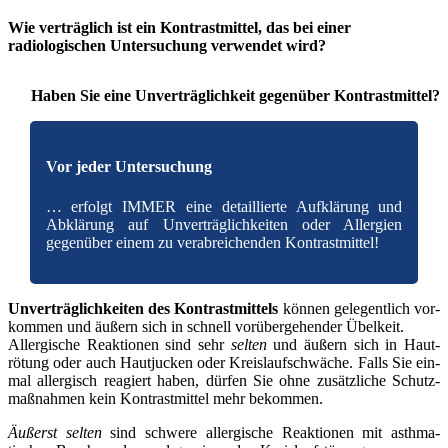
Wie verträglich ist ein Kontrastmittel, das bei einer
radiologischen Untersuchung verwendet wird?
Haben Sie eine Unver­träg­lich­keit gegen­über Kon­trast­mit­tel?
Vor jeder Untersuchung
… erfolgt IMMER eine detail­lier­te Auf­klä­rung und
Abklä­rung auf Unver­träg­lich­kei­ten oder All­er­gien
gegen­über einem zu ver­ab­rei­chen­den Kon­trast­mit­tel!
Unver­träg­lich­kei­ten des Kontrast­­mittels
kön­nen ge­­legent­­lich vor­
kom­men und äußern sich in schnell vor­­über­­gehender Übel­­keit.
All­er­gi­sche Reak­tio­nen sind sehr
sel­ten
und äußern sich in Haut­­
rötung oder auch Haut­­jucken oder Kreis­­lauf­­schwäche. Falls Sie ein­
mal all­er­gisch reagiert haben, dür­fen Sie ohne zu­­sätzliche Schutz­­
maßnahmen kein Kontrast­­mittel mehr be­­kommen.
Äußerst sel­ten
sind schwe­re all­er­gi­sche Re­­aktionen mit asthma­­