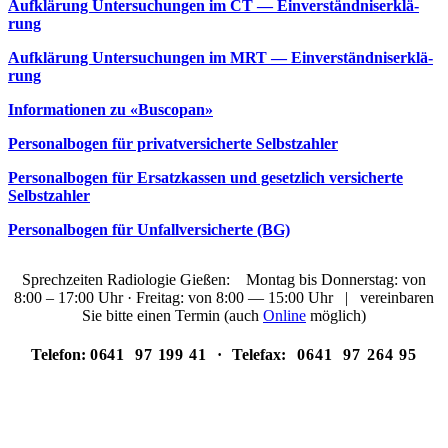
Auf­klä­rung Unter­su­chun­gen im CT — Ein­ver­ständ­nis­er­klä­
rung
Auf­klä­rung Unter­su­chun­gen im MRT — Ein­ver­ständ­nis­er­klä­
rung
Infor­ma­tio­nen zu «Bus­co­pan»
Per­so­nal­bo­gen für pri­vat­ver­si­cher­te Selbst­zah­ler
Per­so­nal­bo­gen für Ersatz­kas­sen und gesetz­lich ver­si­cher­te
Selbst­zah­ler
Per­so­nal­bo­gen für Unfall­ver­si­cher­te (BG)
Sprech­zei­ten Radio­lo­gie Gie­ßen: Mon­tag bis Don­ners­tag: von
8:00 – 17:00 Uhr · Frei­tag: von 8:00 — 15:00 Uhr | ver­ein­ba­ren
Sie bit­te einen Ter­min (auch
Online
mög­lich)
Telefon:
0641 97 199 41 ·
Telefax:
0641 97 264 95