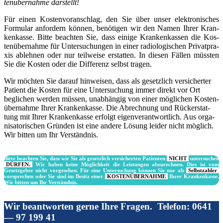
ten­über­nah­me dar­stellt!
Für einen Kos­ten­vor­anschlag, den Sie über unser elek­tro­ni­sches
For­mu­lar anfor­dern kön­nen, benö­ti­gen wir den Namen Ihrer Kran­
ken­kas­se. Bit­te beach­ten Sie, dass eini­ge Kran­ken­kas­sen die Kos­
ten­über­nah­me für Unter­su­chun­gen in einer radio­lo­gi­schen Pri­vat­pra­
xis ableh­nen oder nur teil­wei­se erstat­ten. In die­sen Fäl­len müss­ten
Sie die Kos­ten oder die Dif­fe­renz selbst tra­gen.
Wir möch­ten Sie dar­auf hin­wei­sen, dass als gesetz­lich ver­si­cher­ter
Pati­ent die Kos­ten für eine Unter­su­chung immer direkt vor Ort
begli­chen wer­den müs­sen, unab­hän­gig von einer mög­li­chen Kos­ten­
über­nah­me Ihrer Kran­ken­kas­se. Die Abrech­nung und Rück­erstat­
tung mit Ihrer Kran­ken­kas­se erfolgt eigen­ver­ant­wort­lich. Aus orga­
ni­sa­to­ri­schen Grün­den ist eine ande­re Lösung lei­der nicht mög­lich.
Wir bit­ten um Ihr Ver­ständ­nis.
Bitte beachten Sie, dass wir Sie als gesetzlich versicherten Patienten
NICHT
untersuchen
DÜRFEN.
Wir haben keine Möglichkeit die Leistungen abzurechnen. Dies ist vom
Gesetzgeber nicht vorgesehen. Für eine Untersuchung können Sie nur als
Selbstzahler
vorsprechen oder Sie sind im Besitz einer
KOSTENÜBERNAHME
Ihrer Krankenkasse.
Wir bitten um Ihr Verständnis.
Wir beantworten gerne Ihre Fragen. Telefon: 0641
— 97 199 41