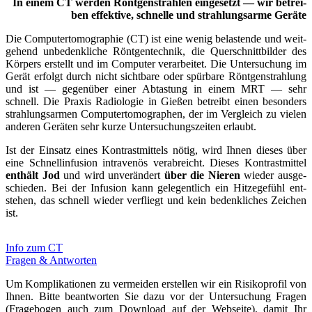
In einem CT wer­den Röntgen­­strahlen ein­­ge­­setzt — wir betrei­
ben effek­ti­ve, schnel­le und strah­lungs­ar­me Gerä­te
Die Computer­­to­­mo­­graphie (CT) ist eine wenig be­­lastende und weit­­
gehend un­­be­­denk­­liche Rönt­gen­tech­nik, die Quer­schnitt­bil­der des
Kör­pers erstellt und im Com­pu­ter ver­ar­bei­tet. Die Unter­­suchung im
Gerät er­­folgt durch nicht sicht­­bare oder spür­ba­re Rönt­­gen­­strahlung
und ist — gegen­­über einer Ab­­tastung in einem MRT — sehr
schnell. Die Pra­xis Radio­lo­gie in Gie­ßen betreibt einen beson­ders
strahlungs­­armen Computer­­to­­mo­­graphen, der im Ver­gleich zu vie­len
ande­ren Gerä­ten sehr kur­ze Unter­su­chungs­zei­ten erlaubt.
Ist der Ein­satz eines Kontrast­­mittels nötig, wird Ihnen die­ses über
eine Schnell­­in­­fusion intra­­venös ver­­ab­­reicht. Die­ses Kontrast­­mittel
ent­hält Jod
und wird un­­ver­­ändert
über die Nie­ren
wie­der aus­­ge­­
schieden. Bei der Infu­si­on kann ge­­legent­­lich ein Hitze­­ge­­fühl ent­­
stehen, das schnell wie­der ver­­fliegt und kein be­­denk­­liches Zei­chen
ist.
Info zum CT
Fra­gen & Ant­wor­ten
Um Kom­­pli­­ka­­tionen zu ver­­meiden er­­stellen wir ein Risiko­­pro­­fil von
Ihnen. Bit­te be­­antworten Sie dazu vor der Unter­­suchung Fra­gen
(Frage­­bogen auch zum Down­­load auf der Web­­seite), damit Ihr