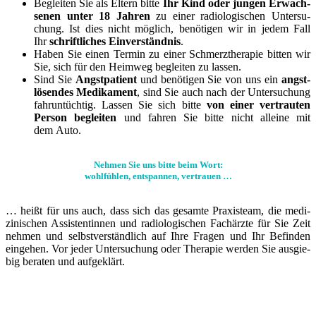
Beglei­ten Sie als Eltern bit­te
Ihr Kind oder jun­gen Erwach­
se­nen unter 18 Jah­ren
zu einer radio­lo­gi­schen Unter­su­
chung. Ist dies nicht mög­lich, benö­ti­gen wir in jedem Fall
Ihr
schrift­li­ches Ein­ver­ständ­nis
.
Haben Sie einen Ter­min zu einer Schmerz­the­ra­pie bit­ten wir
Sie, sich für den Heim­weg beglei­ten zu las­sen.
Sind Sie
Angst­pa­ti­ent
und benö­ti­gen Sie von uns ein
angst­
lö­sen­des Medi­ka­ment
, sind Sie auch nach der Unter­su­chung
fahr­un­tüch­tig. Las­sen Sie sich bit­te
von einer ver­trau­ten
Per­son beglei­ten
und fah­ren Sie bit­te nicht allei­ne mit
dem Auto.
Nehmen Sie uns bitte beim Wort:
wohlfühlen, entspannen, vertrauen …
… heißt für uns auch, dass sich das gesam­te Praxis­­team, die me­­di­­
zinischen Assis­ten­tin­nen und radio­­lo­­gischen Fach­­ärzte für Sie Zeit
neh­men und selbst­­verständ­­lich auf Ihre Fra­gen und Ihr Befin­den
ein­ge­hen. Vor jeder Unter­su­chung oder The­ra­pie wer­den Sie aus­gie­
big bera­ten und auf­ge­klärt.