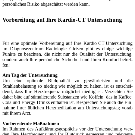
persön­­liches Risi­ko ab­­ge­­schätzt wer­den kann.
Vorbereitung auf Ihre Kardio-CT Untersuchung
Für eine opti­ma­le Vor­be­rei­tung auf Ihre Kar­­dio-CT-Unter­­su­chung
im Dia­gno­se­zen­trum Radio­lo­gie Gie­ßen gibt es eini­ge wich­ti­ge
Punk­te zu beach­ten, die nicht nur die Qua­li­tät der Unter­su­chung,
son­dern auch Ihre per­sön­li­che Sicher­heit und Ihren Kom­fort betref­
fen:
Am Tag der Unter­su­chung
Um eine opti­ma­le Bild­qua­li­tät zu gewähr­leis­ten und die
Strahlenbelastung so nied­rig wie mög­lich zu hal­ten, ist es ent­schei­
dend, dass Ihre Herz­fre­quenz mög­lichst nied­rig ist. Ver­zich­ten Sie
daher bit­te auf sti­mu­lie­ren­de Sub­stan­zen wie Kof­fe­in, das in Kaf­fee,
Cola und Ener­­gy-Drinks ent­hal­ten ist. Bespre­chen Sie auch die Ein­
nah­me Ihrer übli­chen Herz­me­di­ka­ti­on am Unter­su­chungs­tag vor­ab
mit Ihrem Arzt.
Vor­be­rei­ten­de Maß­nah­men
Im Rah­men des Auf­klä­rungs­ge­sprächs vor der Unter­su­chung wer­
den Ihre Herz­fre­quenz und Ihr Blut­druck gemes­sen und rele­van­te