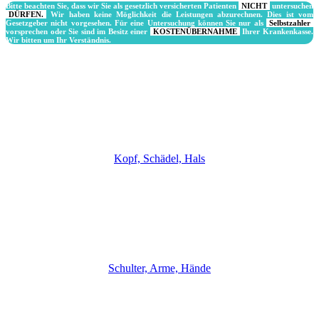
Bitte beachten Sie, dass wir Sie als gesetzlich versicherten Patienten
NICHT
untersuchen
DÜRFEN.
Wir haben keine Möglichkeit die Leistungen abzurechnen. Dies ist vom
Gesetzgeber nicht vorgesehen. Für eine Untersuchung können Sie nur als
Selbstzahler
vorsprechen oder Sie sind im Besitz einer
KOSTENÜBERNAHME
Ihrer Krankenkasse.
Wir bitten um Ihr Verständnis.
Kopf, Schä­del, Hals
Schul­ter, Arme, Hän­de