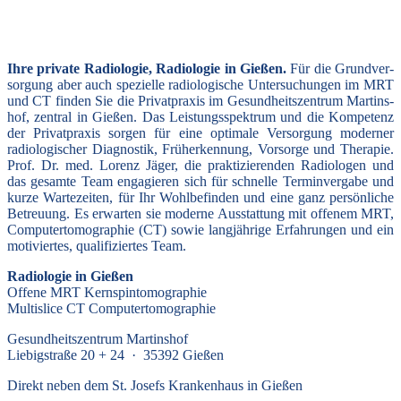
Ihre pri­va­te Radio­lo­gie, Radio­lo­gie in Gie­ßen.
Für die Grund­ver­
sor­gung aber auch spe­zi­el­le radio­lo­gi­sche Unter­su­chun­gen im MRT
und CT fin­den Sie die Pri­vat­pra­xis im Gesund­heits­zen­trum Mar­tins­
hof, zen­tral in Gie­ßen. Das Leis­tungs­spek­trum und die Kom­pe­tenz
der Pri­vat­pra­xis sor­gen für eine opti­ma­le Ver­sor­gung moder­ner
radio­lo­gi­scher Dia­gnos­tik, Früh­erken­nung, Vor­sor­ge und The­ra­pie.
Prof. Dr. med. Lorenz Jäger, die prakti­zierenden Radio­lo­gen und
das gesam­te Team enga­gie­ren sich für schnel­le Termin­vergabe und
kur­ze Warte­zeiten, für Ihr Wohl­befinden und eine ganz per­sön­li­che
Betreu­ung. Es erwar­ten sie moder­ne Aus­stat­tung mit offe­nem MRT,
Com­pu­ter­to­mo­gra­phie (CT) sowie lang­jäh­ri­ge Er­fahrungen und ein
moti­vier­tes, qua­li­fi­zier­tes Team.
Radio­lo­gie in Gie­ßen
Offe­ne MRT Kern­spin­to­mo­gra­phie
Multis­li­ce CT Com­pu­ter­to­mo­gra­phie
Gesund­heits­zen­trum Mar­tins­hof
Lie­big­stra­ße 20 + 24 · 35392 Gie­ßen
Direkt neben dem St. Josefs Kran­ken­haus in Gie­ßen