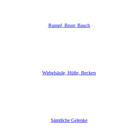
Rumpf, Brust, Bauch
Wir­bel­säu­le, Hüf­te, Becken
Sämt­li­che Gelen­ke