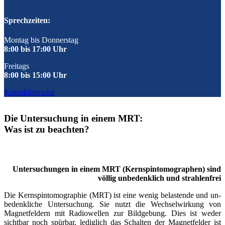
Sprechzeiten:
Mon­tag bis Don­ners­tag
8:00 bis 17:00 Uhr
Frei­tags
8:00 bis 15:00 Uhr
Kon­tak­for­mu­lar
Die Unter­su­chung in einem MRT:
Was ist zu beachten?
Unter­su­chun­gen in einem MRT (Kern­­spin­­tomo­­graphen) sind
völ­lig unbe­denk­lich und strah­len­frei
Die Kern­­spin­­­­to­­mo­­graphie (MRT) ist eine wenig be­­­­lastende und un­­­­
be­­denk­­liche Unter­­­­suchung. Sie nutzt die Wechsel­­­­wirkung von
Magnet­­feldern mit Radio­­wellen zur Bild­­­­gebung. Dies ist weder
sicht­­­­bar noch spür­­­­bar, ledig­­­­lich das Schal­ten der Magnet­­­­felder ist