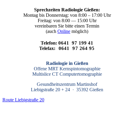
Sprech­zei­ten Radio­lo­gie Gie­ßen:
Mon­tag bis Don­ners­tag: von 8:00 – 17:00 Uhr
Frei­tag: von 8:00 — 15:00 Uhr
ver­ein­ba­ren Sie bit­te einen Ter­min
(auch
Online
mög­lich)
Telefon:
0641 97 199 41
Telefax:
0641 97 264 95
Radio­lo­gie in Gie­ßen
Offe­ne MRT Kern­spin­to­mo­gra­phie
Multis­li­ce CT Com­pu­ter­to­mo­gra­phie
Gesund­heits­zen­trum Mar­tins­hof
Lie­big­stra­ße 20 + 24 · 35392 Gie­ßen
Route Liebigstraße 20