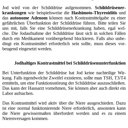
Jod wird von der Schild­­drüse auf­­ge­­nommen.
Schild­­drüsen­­er­­
krankungen
wie bei­­spiels­­weise die
Hash­­i­­mo­­to-Thy­­reo­i­di­­tis
und
das
auto­­nome Ade­nom
kön­nen nach Kontrast­­mittel­­gabe zu einer
ge­­fährlichen Über­­funktion der Schild­­drüse füh­ren. Bit­te tei­len Sie
uns mit, falls Sie eine Schild­­drüsen­­er­­krankung haben, egal wel­
che. Die Jod­­auf­­nahme der Schild­­drüse lässt sich in sol­chen Fäl­len
durch ein Medi­­ka­­ment vor­­über­­gehend blo­ckie­ren. Falls also un­­be­­
dingt ein Kontrast­­mittel er­­forder­­lich sein soll­te, muss die­ses vor­­
beugend ein­­ge­­setzt wer­den.
Jod­hal­ti­ges Kon­trast­mit­tel bei Schild­drü­sen­un­ter­funk­ti­on
Bei Unter­­funktion der Schild­­drüse hat Jod kei­ne nach­­teilige Wir­
kung. Falls irgend­­welche Zwei­fel ex­­istieren, soll­te man TSH, T3/T4
er­­mitteln, um eine Funktions­­störung der Schild­­drüse aus­­zu­­schließen.
Das kann der Haus­­arzt vor­­nehmen, Sie kön­nen aber auch direkt ein
Labor auf­­suchen.
Das Kontrast­­mittel wird aktiv über die Nie­re aus­­ge­­schieden. Dazu
ist eine nor­mal funkt­­ionierende Nie­re er­­forder­­lich, an­­sonsten kann
die Nie­re ge­­wisser­­maßen über­­fordert wer­den und es zu einem
Nieren­­ver­­sagen kom­men.