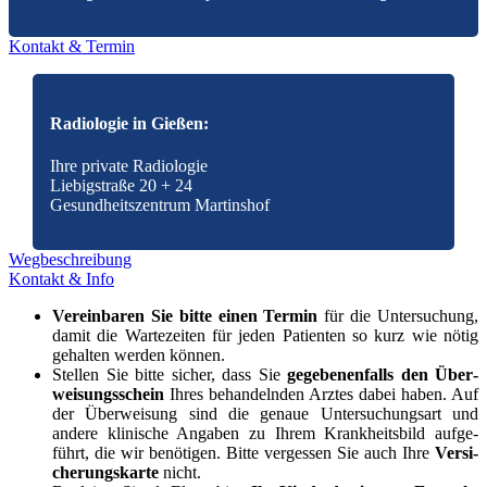
Kon­takt & Ter­min
Radiologie in Gießen:
Ihre pri­va­te Radio­lo­gie
Lie­big­stra­ße 20 + 24
Gesund­heits­zen­trum
Mar­tins­hof
Weg­be­schrei­bung
Kon­takt & Info
Ver­ein­ba­ren Sie bit­te einen Ter­min
für die Unter­su­chung,
damit die War­te­zei­ten für jeden Pati­en­ten so kurz wie nötig
gehal­ten wer­den kön­nen.
Stel­len Sie bit­te sicher, dass Sie
gege­be­nen­falls den Über­
wei­sungs­schein
Ihres behan­deln­den Arz­tes dabei haben. Auf
der Über­wei­sung sind die genaue Unter­su­chungs­art und
ande­re kli­ni­sche Anga­ben zu Ihrem Krank­heits­bild auf­ge­
führt, die wir benö­ti­gen. Bit­te ver­ges­sen Sie auch Ihre
Ver­si­
che­rungs­kar­te
nicht.