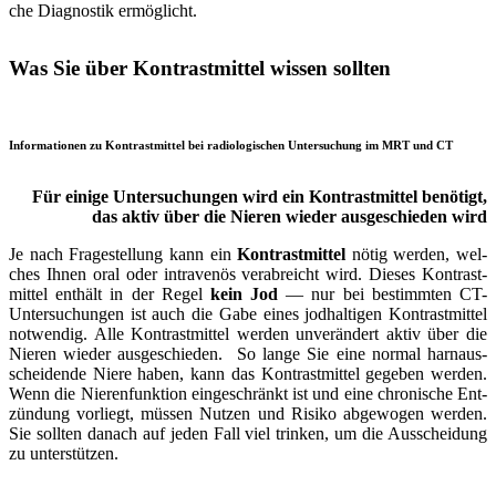
che Dia­gnos­tik ermög­licht.
Was Sie über Kontrastmittel wissen sollten
Informationen zu Kontrastmittel bei radiologischen Untersuchung im MRT und CT
Für eini­ge Unter­su­chun­gen wird ein Kon­­trast­­mittel benö­tigt,
das aktiv über die Nie­ren wie­der aus­­geschieden wird
Je nach Frage­­stellung kann ein
Kontrast­­mittel
nötig wer­den, wel­
ches Ihnen oral oder intra­­venös ver­­ab­­reicht wird. Die­ses Kontrast­­
mittel ent­­hält in der Regel
kein Jod
— nur bei bestimm­ten CT-
Unter­­su­chun­­gen ist auch die Gabe eines jod­hal­ti­gen Kon­trast­mit­tel
not­wen­dig. Alle Kon­trast­mit­tel wer­den un­­ver­­ändert aktiv über die
Nie­ren wie­der aus­­ge­­schieden. So lan­ge Sie eine nor­mal harn­­aus­­
scheidende Nie­re haben, kann das Kontrast­­mittel gege­ben wer­den.
Wenn die Nieren­­funktion ein­­ge­­schränkt ist und eine chro­ni­sche Ent­­
zündung vor­­liegt, müs­sen Nut­zen und Risi­ko ab­­ge­­wogen wer­den.
Sie soll­ten danach auf jeden Fall viel trin­ken, um die Aus­­scheidung
zu unter­­stützen.