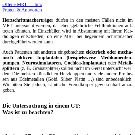
Offe­ne MRT — Info
Fra­gen & Ant­wor­ten
Herzschritt­­macher­­träger
dür­fen in den meis­ten Fäl­len nicht im
MRT unter­­sucht wer­den, da lebens­­ge­­fährliche Fehl­­funktionen auf­­
treten könn­ten. In Einzel­­fällen wird in Ab­­stimmung mit Ihrem Kar­
dio­lo­gen ent­­schieden, ob eine MRT bei lie­gen­dem Schritt­­macher
durch­­ge­­führt wer­den kann.
Auch Pati­en­ten mit ande­ren ein­­ge­­brachten
elek­trisch oder mecha­
nisch akti­ven Implan­ta­ten (bei­spiels­wei­se Medikamenten­­
pumpen, Neuro­­stimulatoren, Coch­­lea-Implan­­ta­­te)
oder
Metall­­
splittern
(z. B. Granat­­splitter) soll­ten nicht im Gerät unter­­sucht wer­
den. Die meis­ten künst­li­chen Herz­­klappen und vie­le ande­re Pro­the­
sen aus Edel­­metallen (Gold, Sil­ber, Pla­tin …) sind un­­be­­denklich.
Wir bit­ten Sie jedoch, sämt­li­che Fremd­­körper gewissen­­haft an­­zu­­
geben.
Die Unter­su­chung in einem CT:
Was ist zu beachten?