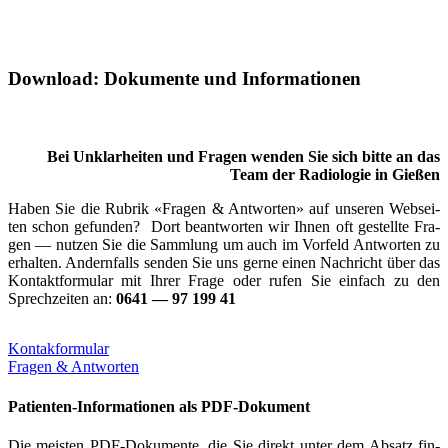
Download: Dokumente und Informationen
Bei Unklar­hei­ten und Fra­gen wen­den Sie sich bit­te an das
Team der Radio­lo­gie in Gie­ßen
Haben Sie die Rubrik «Fra­gen & Ant­wor­ten» auf unse­ren Web­sei­
ten schon gefun­den? Dort be­antworten wir Ihnen oft ge­stellte Fra­
gen — nut­zen Sie die Samm­lung um auch im Vor­feld Ant­worten zu
er­halten. An­dernfalls sen­den Sie uns ger­ne einen Nach­richt über das
Kon­takt­for­mu­lar mit Ihrer Fra­ge oder rufen Sie ein­fach zu den
Sprech­zeiten an:
0641 — 97 199 41
Kon­tak­for­mu­lar
Fra­gen & Ant­wor­ten
Patienten-Informationen als PDF-Dokument
Die meis­ten PDF-Doku­­men­­te, die Sie direkt unter dem Absatz fin­