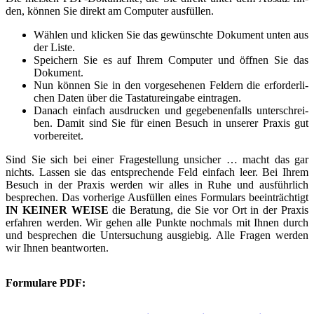
den, kön­nen Sie direkt am Com­pu­ter aus­fül­len.
Wäh­len und kli­cken Sie das gewünsch­te Doku­ment unten aus
der Lis­te.
Spei­chern Sie es auf Ihrem Com­pu­ter und öff­nen Sie das
Doku­ment.
Nun kön­nen Sie in den vor­ge­se­he­nen Fel­dern die erfor­der­li­
chen Daten über die Tas­ta­tur­ein­ga­be ein­tra­gen.
Danach ein­fach aus­dru­cken und gege­be­nen­falls unter­schrei­
ben. Damit sind Sie für einen Besuch in unse­rer Pra­xis gut
vor­be­rei­tet.
Sind Sie sich bei einer Fra­ge­stel­lung unsi­cher … macht das gar
nichts. Las­sen sie das ent­spre­chen­de Feld ein­fach leer. Bei Ihrem
Besuch in der Pra­xis wer­den wir alles in Ruhe und aus­führ­lich
bespre­chen. Das vor­he­ri­ge Aus­fül­len eines For­mu­lars beein­träch­tigt
IN KEINER WEISE
die Bera­tung, die Sie vor Ort in der Pra­xis
erfah­ren wer­den. Wir gehen alle Punk­te noch­mals mit Ihnen durch
und bespre­chen die Unter­su­chung aus­gie­big. Alle Fra­gen wer­den
wir Ihnen beant­wor­ten.
Formulare PDF: