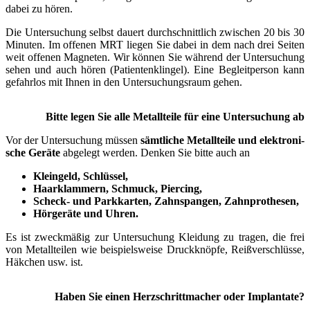
dabei zu hören.
Die Unter­su­chung selbst dau­ert durch­schnitt­lich zwi­schen 20 bis 30
Minu­ten. Im offe­nen MRT lie­gen Sie dabei in dem nach drei Sei­ten
weit offe­nen Magne­ten. Wir kön­nen Sie wäh­rend der Unter­­suchung
sehen und auch hören (Patienten­­klingel). Eine Be­­gleit­­person kann
gefahr­­los mit Ihnen in den Unter­­suchungs­­raum gehen.
Bit­te legen Sie alle Metall­­teile für eine Unter­su­chung ab
Vor der Unter­­suchung müs­sen
sämt­li­che Metall­­teile und elek­tro­ni­
sche Ge­­räte
ab­­gelegt wer­den. Den­ken Sie bit­te auch an
Klein­­geld, Schlüs­sel,
Haar­­klammern, Schmuck, Pier­cing,
Scheck- und Park­­karten, Zahn­­spangen, Zahn­­prothesen,
Hör­­geräte und Uhren.
Es ist zweck­­mäßig zur Unter­­suchung Klei­dung zu tra­gen, die frei
von Metall­­teilen wie bei­­spiels­­weise Druck­­knöpfe, Reiß­­ver­­schlüsse,
Häk­chen usw. ist.
Haben Sie einen Herz­­schrittmacher oder Implan­ta­te?