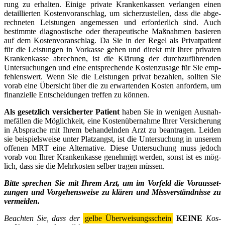
rung zu erhal­ten. Eini­ge pri­va­te Kran­ken­kas­sen ver­lan­gen einen
detail­lier­ten Kos­ten­vor­anschlag, um sicher­zu­stel­len, dass die abge­
rech­ne­ten Leis­tun­gen ange­mes­sen und erfor­der­lich sind. Auch
bestimm­te dia­gnos­ti­sche oder the­ra­peu­ti­sche Maß­nah­men basie­ren
auf dem Kos­ten­vor­anschlag. Da Sie in der Regel als Pri­vat­pa­ti­ent
für die Leis­tun­gen in Vor­kas­se gehen und direkt mit Ihrer pri­va­ten
Kran­ken­kas­se abrech­nen, ist die Klä­rung der durch­zu­füh­ren­den
Unter­su­chun­gen und eine ent­spre­chen­de Kos­ten­zu­sa­ge für Sie emp­
feh­lens­wert. Wenn Sie die Leis­tun­gen pri­vat bezah­len, soll­ten Sie
vor­ab eine Über­sicht über die zu erwar­ten­den Kos­ten anfor­dern, um
finan­zi­el­le Ent­schei­dun­gen tref­fen zu kön­nen.
Als gesetz­lich ver­si­cher­ter Pati­ent
haben Sie in weni­gen Aus­nah­
me­fäl­len die Mög­lich­keit, eine Kos­ten­über­nah­me Ihrer Ver­si­che­rung
in Abspra­che mit Ihrem behan­deln­den Arzt zu bean­tra­gen. Lei­den
sie bei­spiels­wei­se unter Platz­angst, ist die Unter­su­chung in unse­rem
offe­nen MRT eine Alter­na­ti­ve. Die­se Unter­su­chung muss jedoch
vor­ab von Ihrer Kran­ken­kas­se geneh­migt wer­den, sonst ist es mög­
lich, dass sie die Mehr­kos­ten sel­ber tra­gen müs­sen.
Bit­te spre­chen Sie mit Ihrem Arzt, um im Vor­feld die Vor­aus­set­
zun­gen und Vor­ge­hens­wei­se zu klä­ren und Miss­ver­ständ­nis­se zu
ver­mei­den.
Beach­ten Sie, dass der
gel­be Über­wei­sungs­schein
KEINE
Kos­