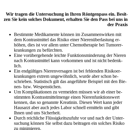
Wir tra­gen die Unter­su­chung in Ihren Rönt­­gen­­pass ein. Besit­
zen Sie kein sol­ches Doku­­ment, erhal­ten Sie den Pass bei uns in
der Pra­xis
Bestimm­te Medi­ka­men­te kön­nen im Zu­­sammen­­wirken mit
dem Kontrast­­mittel das Risi­ko einer Nieren­­über­­lastung er­­
höhen, dies ist vor allem unter Chemo­­therapie bei Tumor­­er­­
krankungen zu be­­fürchten.
Eine vor­­über­­gehende leich­te Funktions­­minderung der Nie­ren
nach Kontrast­­mittel kann vor­­kommen und ist nicht be­­denk­­
lich.
Ein end­­gültiges Nieren­­ver­­sagen ist bei feh­len­den Risiko­­er­­
krankungen extrem un­­ge­­wöhn­­lich, wur­de aber schon be­­
schrieben. Sta­tis­tisch gilt das an­­ge­­führte Bei­spiel mit den Bie­­
nen- bzw. Wespen­­stichen.
Um Kom­­pli­­ka­­tionen zu ver­­meiden müs­sen wir ab einer be­­
stimmten Kontrast­­mittel­­menge einen Nieren­­funktions­­wert
ken­nen, das so genann­te Krea­ti­nin. Die­sen Wert kann jeder
Haus­­arzt aber auch jedes Labor schnell er­­mitteln und gibt
Ihnen und uns Sicher­­heit.
Durch reich­li­che Flüssig­­keits­­zu­­fuhr vor und nach der Unter­­
suchung kön­nen Sie selbst dazu bei­­tragen ein sol­ches Risi­ko
zu mini­mie­ren.