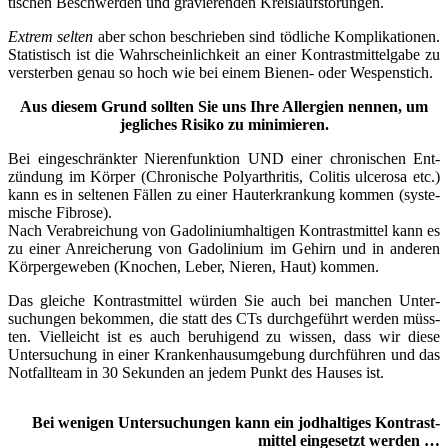
tischen Be­­schwerden und gra­vie­ren­den Kreis­­lauf­­störungen.
Extrem sel­ten
aber schon be­­schrieben sind töd­li­che Kom­­pli­­kationen.
Sta­tis­tisch ist die Wahr­­schein­­lich­­keit an einer Kontrast­­mittel­­gabe zu
ver­­sterben genau so hoch wie bei einem Bie­­nen- oder Wespen­­stich.
Aus die­sem Grund soll­ten Sie uns Ihre All­er­gien nen­nen, um
jeg­­liches Risi­ko zu mini­mie­ren.
Bei ein­­ge­­schränkter Nieren­­funktion UND einer chron­­ischen Ent­­
zündung im Kör­per (Chro­ni­sche Poly­­arthritis, Coli­tis ulce­ro­sa etc.)
kann es in sel­te­nen Fäl­len zu einer Haut­­er­­krankung kom­men (sys­te­
mi­sche Fibro­se).
Nach Ver­­ab­­reichung von Gado­li­ni­um­hal­ti­gen Kontrast­­mittel kann es
zu einer An­­reicherung von Gado­li­ni­um im Gehirn und in ande­ren
Körper­­geweben (Kno­chen, Leber, Nie­ren, Haut) kom­men.
Das glei­che Kontrast­­mittel wür­den Sie auch bei man­chen Unter­­
suchungen be­­kommen, die statt des CTs durch­­geführt wer­den müss­
ten. Viel­leicht ist es auch be­­ruhigend zu wis­sen, dass wir die­se
Unter­­suchung in einer Kranken­­haus­­um­­gebung durch­­führen und das
Not­­fall­­team in 30 Sekun­den an jedem Punkt des Hau­ses ist.
Bei weni­gen Unter­­suchungen
kann ein jod­­haltiges Kontrast­­
mittel ein­­ge­­setzt wer­den …