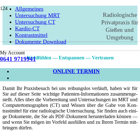
All­ge­mei­nes
Radiologische
Unter­su­chung MRT
Unter­su­chung CT
Privatpraxis für
Kar­dio-CT
Gießen und
Kon­trast­mit­tel
Umgebung
Doku­men­te Down­load
My Account
Wohlfühlen — Entspannen — Vertrauen
0641 9719941
Patienten-Informationen
ONLINE TERMIN
Damit Ihr Pra­xis­be­such bei uns rei­bungs­los ver­läuft, haben wir für
Sie auf die­ser Sei­te wich­ti­ge Pati­en­­ten-In­­­­for­­­­­ma­­­­­tio­­nen zusam­men­ge­
stellt. Alles über die Vor­be­rei­tung und Unter­su­chun­gen im MRT und
Com­pu­ter­to­mo­gra­phen (CT) und Wis­sen über die Gabe von Kon­
trast­mit­tel für eine radio­lo­gi­sche Unter­su­chung. Sie fin­den auch eini­
ge Do­ku­mente, die Sie als PDF-Do­­­ku­­­ment herunter­laden kön­nen —
und wenn Sie mögen im Vor­feld aus­fül­len und zu Ihrem Ter­min mit­
brin­gen dür­fen.